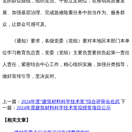
党的群众路线，组织党员、干部立足岗位，在推动高质量发
展、加强基层治理、完成急难险重任务中担当作为、服务群
众，让群众可感可及。
《通知》要求，各级党委（党组）要对本地区本部门本单
位学习教育负总责，党委（党组）主要负责要担负起第一责任
人责任，紧密结合中心工作，精心组织实施，加强分类指导，
做好宣传引导，坚决反对。
上一篇：
2024年度“建筑材料科学技术奖”综合评审会在武
下
一篇：
2024年度建筑材料科学技术奖拟授奖项目公示
【相关文章】