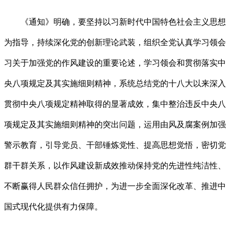
《通知》明确，要坚持以习新时代中国特色社会主义思想
为指导，持续深化党的创新理论武装，组织全党认真学习领会
习关于加强党的作风建设的重要论述，学习领会和贯彻落实中
央八项规定及其实施细则精神，系统总结党的十八大以来深入
贯彻中央八项规定精神取得的显著成效，集中整治违反中央八
项规定及其实施细则精神的突出问题，运用由风及腐案例加强
警示教育，引导党员、干部锤炼党性、提高思想觉悟，密切党
群干群关系，以作风建设新成效推动保持党的先进性纯洁性、
不断赢得人民群众信任拥护，为进一步全面深化改革、推进中
国式现代化提供有力保障。