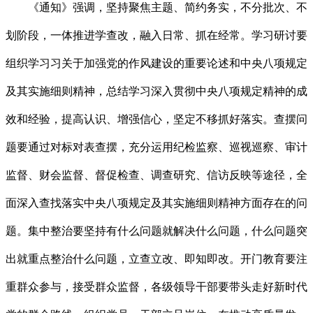
《通知》强调，坚持聚焦主题、简约务实，不分批次、不
划阶段，一体推进学查改，融入日常、抓在经常。学习研讨要
组织学习习关于加强党的作风建设的重要论述和中央八项规定
及其实施细则精神，总结学习深入贯彻中央八项规定精神的成
效和经验，提高认识、增强信心，坚定不移抓好落实。查摆问
题要通过对标对表查摆，充分运用纪检监察、巡视巡察、审计
监督、财会监督、督促检查、调查研究、信访反映等途径，全
面深入查找落实中央八项规定及其实施细则精神方面存在的问
题。集中整治要坚持有什么问题就解决什么问题，什么问题突
出就重点整治什么问题，立查立改、即知即改。开门教育要注
重群众参与，接受群众监督，各级领导干部要带头走好新时代