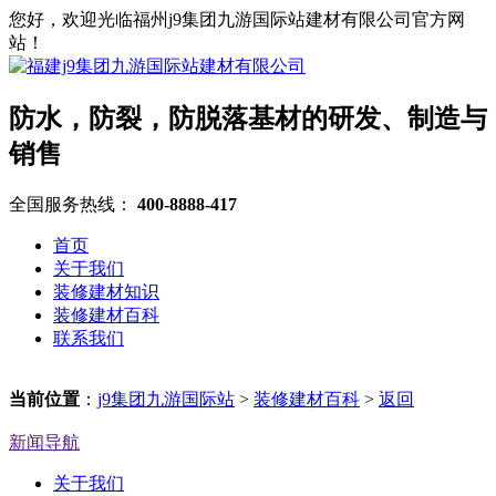
您好，欢迎光临福州j9集团九游国际站建材有限公司官方网
站！
防水，防裂，防脱落基材的研发、制造与
销售
全国服务热线：
400-8888-417
首页
关于我们
装修建材知识
装修建材百科
联系我们
当前位置
：
j9集团九游国际站
>
装修建材百科
>
返回
新闻导航
关于我们