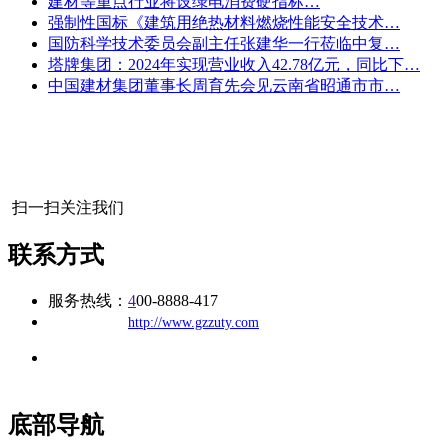
建材等重点行业将设绿电消费硬指标…
强制性国标《建筑用绝热材料燃烧性能安全技术…
国防科学技术委员会副主任张建华一行莅临中复…
塔牌集团：2024年实现营业收入42.78亿元，同比下…
中国建材集团董事长周育先会见云南省昭通市市…
扫一扫关注我们
联系方式
服务热线：
4
00-8888-417
公司
网址：
http://www.gzzuty.com
地址：福建省福州市仓山区建新镇台屿路198号华威商贸中心一
办公
期7#楼8层17商务
底部导航