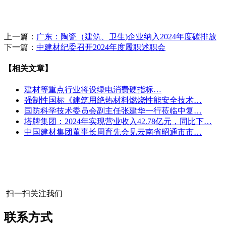
上一篇：
广东：陶瓷（建筑、卫生)企业纳入2024年度碳排放
下一篇：
中建材纪委召开2024年度履职述职会
【相关文章】
建材等重点行业将设绿电消费硬指标…
强制性国标《建筑用绝热材料燃烧性能安全技术…
国防科学技术委员会副主任张建华一行莅临中复…
塔牌集团：2024年实现营业收入42.78亿元，同比下…
中国建材集团董事长周育先会见云南省昭通市市…
扫一扫关注我们
联系方式