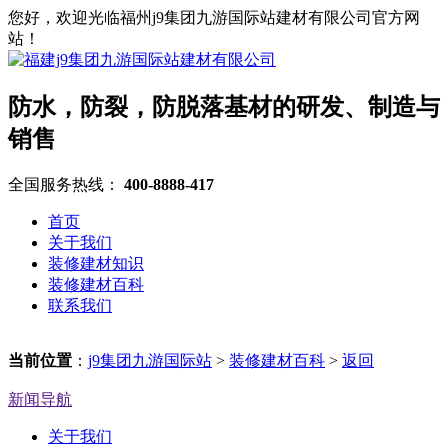
您好，欢迎光临福州j9集团九游国际站建材有限公司官方网
站！
防水，防裂，防脱落基材的研发、制造与
销售
全国服务热线：
400-8888-417
首页
关于我们
装修建材知识
装修建材百科
联系我们
当前位置
：
j9集团九游国际站
>
装修建材百科
>
返回
新闻导航
关于我们