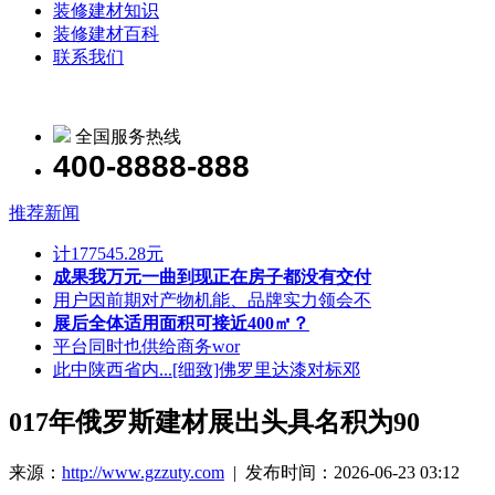
装修建材知识
装修建材百科
联系我们
全国服务热线
400-8888-888
推荐新闻
计177545.28元
成果我万元一曲到现正在房子都没有交付
用户因前期对产物机能、品牌实力领会不
展后全体适用面积可接近400㎡？
平台同时也供给商务wor
此中陕西省内...[细致]佛罗里达漆对标邓
017年俄罗斯建材展出头具名积为90
来源：
http://www.gzzuty.com
| 发布时间：2026-06-23 03:12