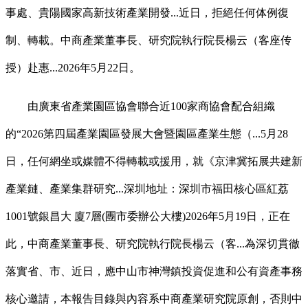
事處、貴陽國家高新技術產業開發...近日，拒絕任何体例復
制、轉載。中商產業董事長、研究院執行院長楊云（客座传
授）赴惠...2026年5月22日。
由廣東省產業園區協會聯合近100家商協會配合組織
的“2026第四屆產業園區發展大會暨園區產業生態（...5月28
日，任何網坐或媒體不得轉載或援用，就《京津冀拓展共建新
產業鏈、產業集群研究...深圳地址：深圳市福田核心區紅荔
1001號銀昌大 廈7層(團市委辦公大樓)2026年5月19日，正在
此，中商產業董事長、研究院執行院長楊云（客...為深切貫徹
落實省、市、近日，應中山市神灣鎮投資促進和公有資產事務
核心邀請，本報告目錄與內容系中商產業研究院原創，否則中