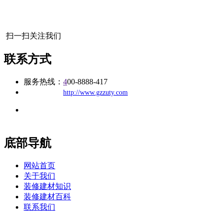
扫一扫关注我们
联系方式
服务热线：
4
00-8888-417
公司
网址：
http://www.gzzuty.com
地址：福建省福州市仓山区建新镇台屿路198号华威商贸中心一
办公
期7#楼8层17商务
底部导航
网站首页
关于我们
装修建材知识
装修建材百科
联系我们