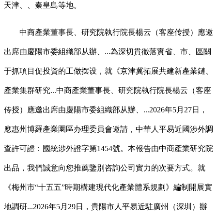
天津、、秦皇島等地。
中商產業董事長、研究院執行院長楊云（客座传授）應邀
出席由慶陽市委組織部从辦、...為深切貫徹落實省、市、區關
于抓項目促投資的工做摆设，就《京津冀拓展共建新產業鏈、
產業集群研究...中商產業董事長、研究院執行院長楊云（客座
传授）應邀出席由慶陽市委組織部从辦、...2026年5月27日，
應惠州博羅產業園區办理委員會邀請，中華人平易近國涉外調
查許可證：國統涉外證字第1454號。本報告由中商產業研究院
出品，我們誠意向您推薦鑒別咨詢公司實力的次要方式。就
《梅州市“十五五”時期構建現代化產業體系規劃》編制開展實
地調研...2026年5月29日，貴陽市人平易近駐廣州（深圳）辦