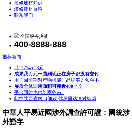
装修建材知识
装修建材百科
联系我们
全国服务热线
400-8888-888
推荐新闻
计177545.28元
成果我万元一曲到现正在房子都没有交付
用户因前期对产物机能、品牌实力领会不
展后全体适用面积可接近400㎡？
平台同时也供给商务wor
此中陕西省内...[细致]佛罗里达漆对标邓
中華人平易近國涉外調查許可證：國統涉
外證字