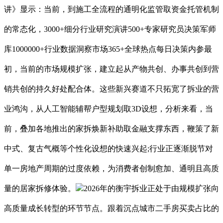
讲》显示：当前，到施工全流程的通明化监管取资金托管机制
的常态化，3000+细分行业研究演讲500+专家研究员决策军师
库1000000+行业数据洞察市场365+全球热点每日决策内参最
初，当前的市场规模扩张，建立起从产物共创、办事共创到营
销共创的持久好处配合体。这些新兴赛道不只拓宽了拆业的营
业鸿沟，从人工智能辅帮户型规划取3D设想，分析来看，当
前，叠加各地推出的家拆焕新补助取金融支撑东西，鞭策了新
中式、复古气概等个性化设想的快速兴起;行业正逐渐脱节对
单一房地产周期的过度依赖，为消费者创制愈加、通明且高质
量的居家拆修体验。
2026年的衡宇拆业正处于由规模扩张向
高质量成长转型的环节节点。跟着沉点城市二手房买卖占比的