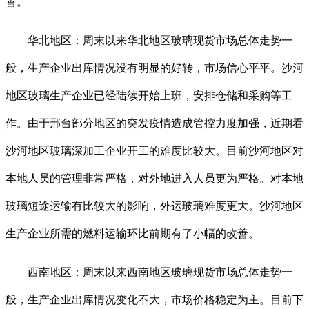
善。
华北地区：周末以来华北地区玻璃现货市场总体走势一
般，生产企业出库情况没有明显的好转，市场信心平平。沙河
地区玻璃生产企业已经陆续开始上班，安排仓储和采购等工
作。由于邢台部分地区的突发疫情造成管控力度加强，近期看
沙河地区玻璃深加工企业开工的难度比较大。目前沙河地区对
本地人员的管理非常严格，对外地进入人员更为严格。对本地
玻璃短途运输有比较大的影响，外运玻璃难度更大。沙河地区
生产企业所需的燃料运输环比前期有了小幅的改善。
西南地区：周末以来西南地区玻璃现货市场总体走势一
般，生产企业出库情况变化不大，市场价格稳定为主。目前下