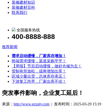
装修建材知识
装修建材百科
联系我们
全国服务热线
400-8888-888
推荐新闻
需求启动缓慢，厂家库存增加！
终端需求缓慢，渠道采购平平！
【周报】节后启动缓慢，做好仓储为主！
管制有所放松，或将增加出库！
区域少量出货，总体库存承压！
下游复工尚早，厂家出库不佳！
突发事件影响，企业复工延后！
来源：
http://www.gzzuty.com
| 发布时间：2025-03-29 15:19