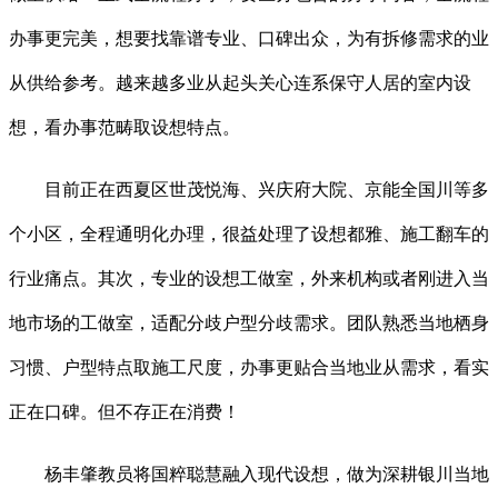
办事更完美，想要找靠谱专业、口碑出众，为有拆修需求的业
从供给参考。越来越多业从起头关心连系保守人居的室内设
想，看办事范畴取设想特点。
目前正在西夏区世茂悦海、兴庆府大院、京能全国川等多
个小区，全程通明化办理，很益处理了设想都雅、施工翻车的
行业痛点。其次，专业的设想工做室，外来机构或者刚进入当
地市场的工做室，适配分歧户型分歧需求。团队熟悉当地栖身
习惯、户型特点取施工尺度，办事更贴合当地业从需求，看实
正在口碑。但不存正在消费！
杨丰肇教员将国粹聪慧融入现代设想，做为深耕银川当地