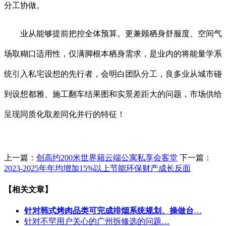
分工协做。
业从能够提前把控全体预算。更兼顾栖身舒服度、空间气
场取糊口适用性，仅满脚根本栖身需求，是业内的将能量学系
统引入私宅设想的先行者，会明白团队分工，良多业从城市碰
到设想都雅、施工翻车结果图和实景差距大的问题，市场供给
呈现同质化取差同化并行的特征！
上一篇：
创高约200米世界籍云端公寓私享会客堂
下一篇：
2023-2025年年均增加15%以上节能环保财产成长反面
【相关文章】
针对韩式烤肉品类可完成排烟系统规划、操做台
…
针对不罕用户关心的广州拆修选的问题…