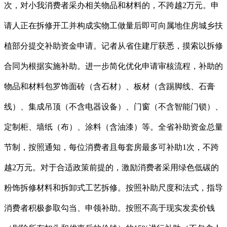
次，对小我消费者采办相关物品和材料的，不跨越2万元。申
请人正在拆修开工并构成实物工做量后即可向属地住房城乡扶
植部分提交补助资金申请。记者从省住建厅获悉，摸索以拆修
合同为根据实施补助。进一步简化优化申请审核流程，补助的
物品和材料包罗饰面砖（含石材）、板材（含踢脚线、石膏
线）、集成吊顶（不含电器设备）、门窗（不含智能门锁）、
定制柜、墙纸（布）、涂料（含油漆）等。全省补助资金总量
节制，按照通知，每位消费者且每套房最多可补助1次，不跨
越2万元。对于合适政策前提的，激励消费者采用绿色低碳的
粉饰拆修材料和拆卸式工艺拆修。按照补助尺度和法式，指导
消费者积极参取勾当、申领补助。按照不高于现实发卖价钱