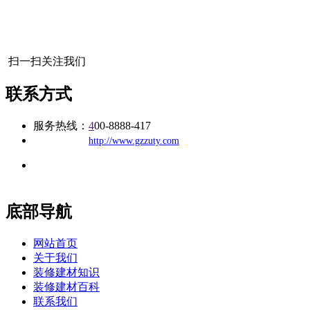
扫一扫关注我们
联系方式
服务热线：
4
00-8888-417
公司
网址：
http://www.gzzuty.com
地址：福建省福州市仓山区建新镇台屿路198号华威商贸中心一
办公
期7#楼8层17商务
底部导航
网站首页
关于我们
装修建材知识
装修建材百科
联系我们