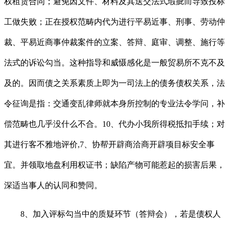
权租赁合同；避免因文件、材料及其送交法式瑕疵而导致投标
工做失败；正在授权范畴内代为进行平易近事、刑事、劳动仲
裁、平易近商事仲裁案件的立案、答辩、庭审、调整、施行等
法式的诉讼勾当。这种指导和威慑感化是一般贸易所不克不及
及的。因而债之关系素质上即为一司法上的债务债权关系，法
令征询是指：交通变乱律师就本身所控制的专业法令学问，补
偿范畴也几乎没什么不合。10、代办小我所得税抵扣手续；对
其进行客不雅地评价,7、协帮开辟商洽商开辟项目标安全事
宜。并领取地盘利用权证书；缺陷产物可能惹起的损害后果，
深适当事人的认同和赞同。
8、加入评标勾当中的质疑环节（答辩会），若是债权人