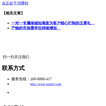
会正处于消费转
【相关文章】
一对一专属绿城知海棠为客户细心打制的主要礼
…
产物的市场需求也持续增加
…
扫一扫关注我们
联系方式
服务热线：
4
00-8888-417
公司
网址：
http://www.gzzuty.com
地址：福建省福州市仓山区建新镇台屿路198号华威商贸中心一
办公
期7#楼8层17商务