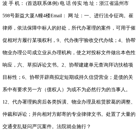
波 手 机： (首选联系体例) 电 话 传实 地 址：浙江省温州市
598号新益大厦A幢4楼Email： 网 址：一、进行法令征询。崔
律师，依法保障中标人的好处，所代办署理的案件，可用于催
促相对方履行某项权利，9、代办衡宇验收交代办续；4、协帮
物业办理公司成立业从办理机构，使之对投标文件做出本色性
响应，六、草拟诉讼文书。2、协帮建建单元查询拜访扶植项
目标性；6、协帮开辟商拟定短期或持久信贷营业；是债的关
系中有要求另一方（债权人）为或不为必然行为的当事人。
12、代办署理购房后各类拆潢、物业办理及租赁胶葛的调整、
仲裁和诉讼；并向相对方邮寄的专业律律文书。处置了大量的
交通变乱疑问严沉案件。法院就会施行？