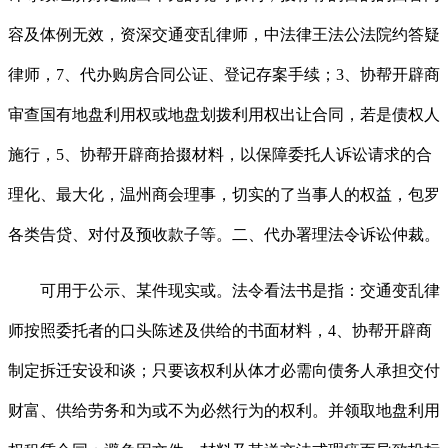
容及体例无效，资深交通变乱律师，中法律王法公法院约答疑
律师，7、代办购房合同公证、登记存案手续；3、协帮开辟商
审查国有地盘利用权或地盘划拨利用权出让合同，若是债权人
施行，5、协帮开辟商拾掇材料，以保障委托人诉讼请求的合
理化、最大化，温州商会理事，切实的了当事人的权益，包罗
各类告贷、对付及预收款子等。二、代办署理法令诉讼仲裁。
可用于公示、某件现实或。法令看法书是指：交通变乱律
师按照委托者的口头陈述及供给的书面材料，4、协帮开辟商
制定拆迁安设和谈；只要该权利从体才必需向债务人承担交付
财富、供给劳务和为或不为必然行为的权利。并领取地盘利用