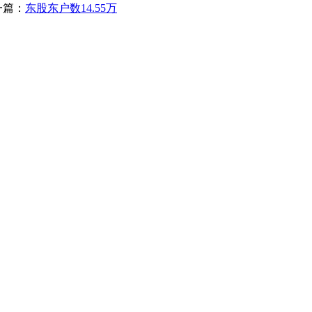
一篇：
东股东户数14.55万
办公
#楼8层17商务