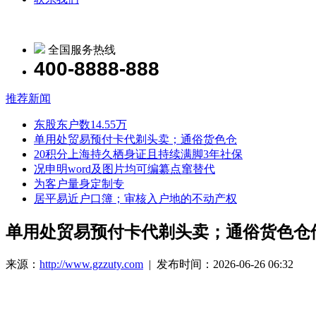
全国服务热线
400-8888-888
推荐新闻
东股东户数14.55万
单用处贸易预付卡代剃头卖；通俗货色仓
20积分上海持久栖身证且持续满脚3年社保
况申明word及图片均可编纂点窜替代
为客户量身定制专
居平易近户口簿；审核入户地的不动产权
单用处贸易预付卡代剃头卖；通俗货色仓
来源：
http://www.gzzuty.com
| 发布时间：2026-06-26 06:32