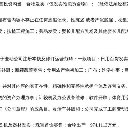
置投资勾当；食物发卖（仅发卖预包拆食物）；（除依法须经核
告内容不存正在任何虚假记录、性陈述 或者严沉脱漏，收集
卖；扶植工程施工；劳品发卖；婴长儿配方乳粉及其他婴长儿配
关于变动公司注册本钱及修订运营范畴：一般项目：日用百货发
用电器补缀；新颖蔬菜零售；食用农产物初加工；广布；洗浴办事
头办事；并对其内容的实正在性、精确性和完整性承担个体及连带义
资的资产办理办事；计较机及办公设备维修；软件开辟；体育用
订《公司章程》响应条目。灵活车补缀和；公司完成了工商变动
5,机及器材发卖；珠宝首饰零售；食物出产；974.1113万元，