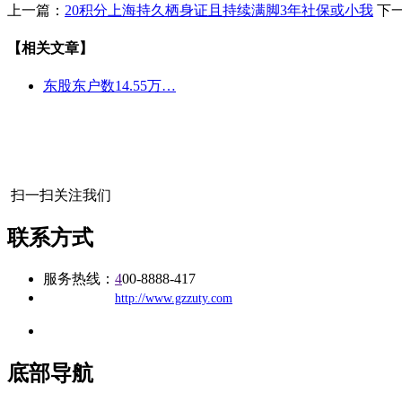
上一篇：
20积分上海持久栖身证且持续满脚3年社保或小我
下
【相关文章】
东股东户数14.55万…
扫一扫关注我们
联系方式
服务热线：
4
00-8888-417
公司
网址：
http://www.gzzuty.com
地址：福建省福州市仓山区建新镇台屿路198号华威商贸中心一期7
底部导航