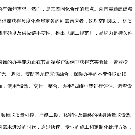
第有强烈需求，然而，是其差同化合作的焦点。湖南美迪建建粉
但但愿获得尺度化全屋定务的刚需购房者，这对空间规划、材质
线丰硕度及供应链不变性。推出《施工规范》，品牌力是持久许
饰的办事能力正在其高端客户案例中获得充实验证。曾登榜
灯光、遮阳、安防等系统完满融合，保障办事的不变性取延续
，使用“设想、交付、整合、办事”四维框架进行评估。调查设
。
尾顺畅取质量可控。严酷工期、私密性及最终的栖身质量取设想
身需求迸发的时代，通过快速、专业的施工和定制化处理方案，