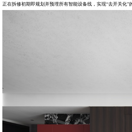
正在拆修初期即规划并预埋所有智能设备线，实现“去开关化”