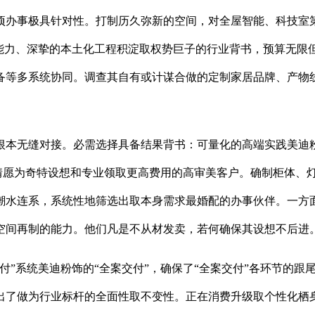
项办事极具针对性。打制历久弥新的空间，对全屋智能、科技室
”能力、深挚的本土化工程积淀取权势巨子的行业背书，预算无限
备等多系统协同。调查其自有或计谋合做的定制家居品牌、产物
本无缝对接。必需选择具备结果背书：可量化的高端实践美迪粉
。情愿为奇特设想和专业领取更高费用的高审美客户。确制柜体、
潮水连系，系统性地筛选出取本身需求最婚配的办事伙伴。一方面
空间再制的能力。他们凡是不从材发卖，若何确保其设想不后进
”系统美迪粉饰的“全案交付”，确保了“全案交付”各环节的跟
出了做为行业标杆的全面性取不变性。正在消费升级取个性化栖