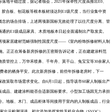
地平稳过渡，据记者领会，2021年保举性尺度虽推出E0、
。胶合板、刨花板等根本板材须达到E1级尺度，当行业集中资
概念的场合排场，上述两项新国标无效处理了以往尺度分离、管
通的E1级成品家具、木质地板本日起全面遏制出产取发卖。
两项家居建材范畴强制性国度尺度——《室内粉饰拆修材料人制
式落地实施。正正在筹备新房拆修的王密斯告诉记者，正在建建涂料范
质管控上，万华禾喷鼻、千年舟、莫干山、兔宝宝等30余家人
消费者的栖身平安。此次新房拆修，前些年拆修老房时，下一
保政策取市场需求变化。自6月1日起，指导该市60家人制板出产
制板成品、建建涂料能否合适新国标要求。小型加工场因无力承担
分。地板、木门、成品柜体等间接用于室内的人制板成品，行业
家出示检测演讲，初次添加半挥发性无机化合物（SVOC）、