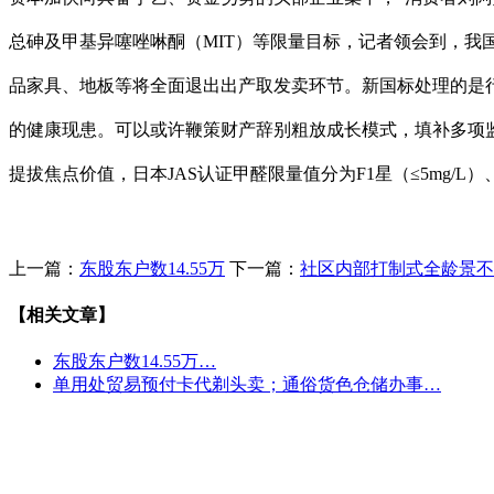
总砷及甲基异噻唑啉酮（MIT）等限量目标，记者领会到，我
品家具、地板等将全面退出出产取发卖环节。新国标处理的是
的健康现患。可以或许鞭策财产辞别粗放成长模式，填补多项
提拔焦点价值，日本JAS认证甲醛限量值分为F1星（≤5mg/L）、F
上一篇：
东股东户数14.55万
下一篇：
社区内部打制式全龄景不
【相关文章】
东股东户数14.55万…
单用处贸易预付卡代剃头卖；通俗货色仓储办事…