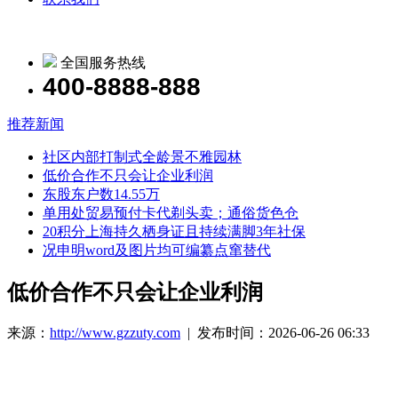
全国服务热线
400-8888-888
推荐新闻
社区内部打制式全龄景不雅园林
低价合作不只会让企业利润
东股东户数14.55万
单用处贸易预付卡代剃头卖；通俗货色仓
20积分上海持久栖身证且持续满脚3年社保
况申明word及图片均可编纂点窜替代
低价合作不只会让企业利润
来源：
http://www.gzzuty.com
| 发布时间：2026-06-26 06:33