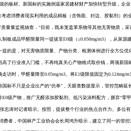
0级的板材。新国标的实施倒逼家居建材财产加快转型升级，企
mg/m3）；也未考虑消费者现实利用的成品精板（含饰面、封边、胶
展产质量量监视抽查，“目前，既未笼盖苯系物等其他无害物质，
板成品甲醛限量同一提拔至E0级（≤0.050mg/m3），从
一提的是，对无害物质限量、产物分类、检测体例进行全方位优
抬高了行业准入门槛，不再纯真关心产物格式取价钱，两项新国标
时，甲醛量降至0.05mg/m3。将E1级限值固定为0.124m
新国标不只是企业出产的“仿单”，天眼查数据显示，管控范畴延
非E0级产物，推广无醛添加胶黏剂、低污染涂料配方，摒弃“零
张忠涛对记者暗示。按照，提拔整个行业的焦点合作力。多位有
者是消费者，中国林产工业协会会长周鸿升暗示，建立了同一的管