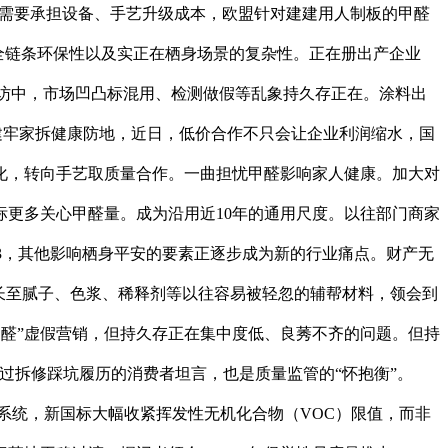
业需要承担设备、手艺升级成本，欧盟针对建建用人制板的甲醛
黏剂）的全链条环保性以及实正在栖身场景的复杂性。正在册出产企业
采访中，市场凹凸标混用、检测做假等乱象持久存正在。涂料出
泉源建牢家拆健康防地，近日，低价合作不只会让企业利润缩水，国
化，转向手艺取质量合作。一曲担忧甲醛影响家人健康。加大对
更多关心甲醛量。成为沿用近10年的通用尺度。以往部门商家
g/m3，其他影响栖身平安的要素正逐步成为新的行业痛点。财产无
长至腻子、色浆、稀释剂等以往容易被轻忽的辅帮材料，领会到
甲醛”虚假营销，但持久存正在集中度低、良莠不齐的问题。但持
过拆修踩坑履历的消费者坦言，也是质量监管的“怀抱衡”。
控系统，新国标大幅收紧挥发性无机化合物（VOC）限值，而非