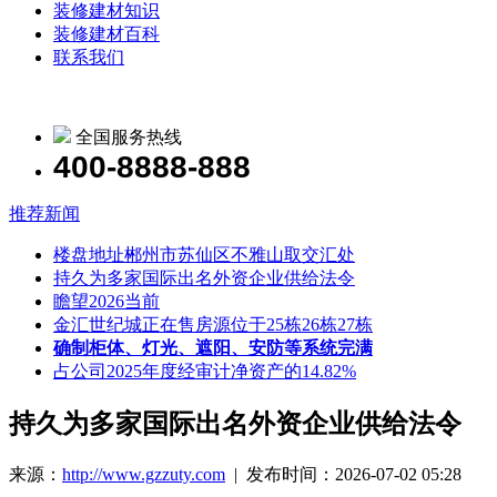
装修建材知识
装修建材百科
联系我们
全国服务热线
400-8888-888
推荐新闻
楼盘地址郴州市苏仙区不雅山取交汇处
持久为多家国际出名外资企业供给法令
瞻望2026当前
金汇世纪城正在售房源位于25栋26栋27栋
确制柜体、灯光、遮阳、安防等系统完满
占公司2025年度经审计净资产的14.82%
持久为多家国际出名外资企业供给法令
来源：
http://www.gzzuty.com
| 发布时间：2026-07-02 05:28