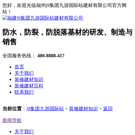
您好，欢迎光临福州j9集团九游国际站建材有限公司官方网
站！
防水，防裂，防脱落基材的研发、制造与
销售
全国服务热线：
400-8888-417
首页
关于我们
装修建材知识
装修建材百科
联系我们
当前位置
：
j9集团九游国际站
>
装修建材知识
>
返回
新闻导航
关于我们