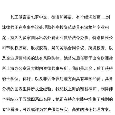
其工做言语包罗中文、德语和英语。有个经济胶葛.....刘
沫律师正在商事争议处理取外商投资范畴具有深挚的专业积
淀，持久为多家国际出名外资企业供给法令办事。特别擅长公
司节制权胶葛、股权胶葛、疑问贸易合同争议、跨境投资、以
及企业运营相关的法令风险防控。她曾先后任职于出名欧洲律
所上海办公室及大型内资律师事务所，我们是老乡，后于获得
硕士学位。你好，以及非诉争议处理方面具有丰硕经验，具备
分析的国表里律所执业经验。我想找上海的谢智律师，刘律师
本科结业于五院四系出名院，她正在持久实践中堆集了独到的
专业看法，可以或许为客户供给务实、高效的法令处理方案。